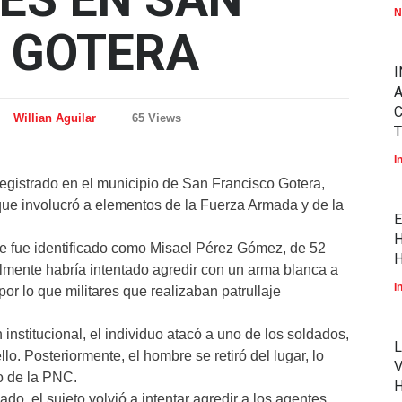
N
 GOTERA
I
A
Willian Aguilar
65 Views
T
I
registrado en el municipio de San Francisco Gotera,
ue involucró a elementos de la Fuerza Armada y de la
E
H
bre fue identificado como Misael Pérez Gómez, de 52
H
almente habría intentado agredir con un arma blanca a
I
r lo que militares que realizaban patrullaje
institucional, el individuo atacó a uno de los soldados,
L
lo. Posteriormente, el hombre se retiró del lugar, lo
V
o de la PNC.
do, el sujeto volvió a intentar agredir a los agentes