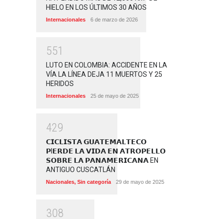
HIELO EN LOS ÚLTIMOS 30 AÑOS
Internacionales
6 de marzo de 2026
5
5
1
LUTO EN COLOMBIA: ACCIDENTE EN LA
VÍA LA LÍNEA DEJA 11 MUERTOS Y 25
HERIDOS
Internacionales
25 de mayo de 2025
4
2
9
𝗖𝗜𝗖𝗟𝗜𝗦𝗧𝗔 𝗚𝗨𝗔𝗧𝗘𝗠𝗔𝗟𝗧𝗘𝗖𝗢
𝗣I𝗘𝗥𝗗𝗘 𝗟𝗔 𝗩𝗜𝗗𝗔 𝗘𝗡 𝗔𝗧𝗥𝗢𝗣𝗘𝗟𝗟𝗢
𝗦𝗢𝗕𝗥𝗘 𝗟𝗔 𝗣𝗔𝗡𝗔𝗠𝗘𝗥𝗜𝗖𝗔𝗡𝗔 EN
ANTIGUO CUSCATLÁN
Nacionales
,
Sin categoría
29 de mayo de 2025
3
0
8