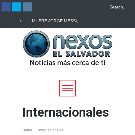
MUERE JORGE MESSI,
NUEVE PERSONAS
PADRE Y
MUEREN EN TIROTEO
REPRESENTANTE DE
DENTRO DE UNA
LIONEL MESSI, A LOS 68
ESCUELA EN TAILANDIA
AÑOS
Internacionales
Home
Internacionales