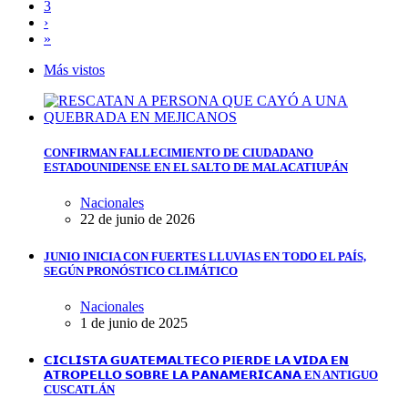
3
›
»
Más vistos
CONFIRMAN FALLECIMIENTO DE CIUDADANO
ESTADOUNIDENSE EN EL SALTO DE MALACATIUPÁN
Nacionales
22 de junio de 2026
JUNIO INICIA CON FUERTES LLUVIAS EN TODO EL PAÍS,
SEGÚN PRONÓSTICO CLIMÁTICO
Nacionales
1 de junio de 2025
𝗖𝗜𝗖𝗟𝗜𝗦𝗧𝗔 𝗚𝗨𝗔𝗧𝗘𝗠𝗔𝗟𝗧𝗘𝗖𝗢 𝗣I𝗘𝗥𝗗𝗘 𝗟𝗔 𝗩𝗜𝗗𝗔 𝗘𝗡
𝗔𝗧𝗥𝗢𝗣𝗘𝗟𝗟𝗢 𝗦𝗢𝗕𝗥𝗘 𝗟𝗔 𝗣𝗔𝗡𝗔𝗠𝗘𝗥𝗜𝗖𝗔𝗡𝗔 EN ANTIGUO
CUSCATLÁN