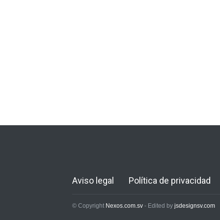
Aviso legal
Política de privacidad
© Copyright
Nexos.com.sv
- Edited by
jsdesignsv.com