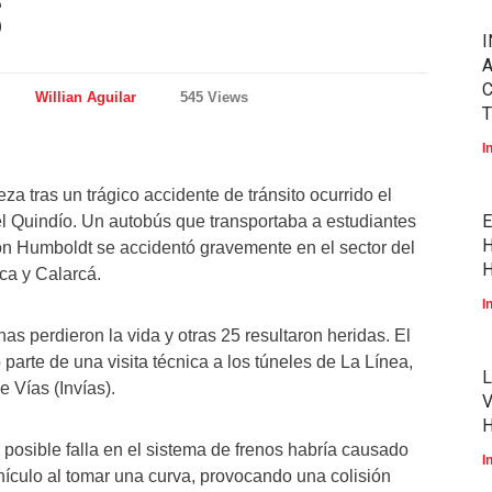
S
I
A
Willian Aguilar
545 Views
T
I
a tras un trágico accidente de tránsito ocurrido el
E
 Quindío. Un autobús que transportaba a estudiantes
H
on Humboldt se accidentó gravemente en el sector del
H
ca y Calarcá.
I
s perdieron la vida y otras 25 resultaron heridas. El
arte de una visita técnica a los túneles de La Línea,
L
e Vías (Invías).
V
posible falla en el sistema de frenos habría causado
I
ehículo al tomar una curva, provocando una colisión