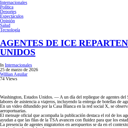
Internacionales
Política
Deportes
Espectáculos
Opinión
Salud
Tecnología
AGENTES DE ICE REPARTEN
UNIDOS
In
Internacionales
25 de marzo de 2026
Willian Aguilar
74 Views
Washington, Estados Unidos. — A un día del repliegue de agentes del S
labores de asistencia a viajeros, incluyendo la entrega de botellas de ag
En un video difundido por la Casa Blanca en la red social X, se observa 
aeroportuarias.
El mensaje oficial que acompaña la publicación destaca el rol de los a
ayudan a que las filas de la TSA avancen con fluidez para que los est
La presencia de agentes migratorios en aeropuertos se da en el contexto