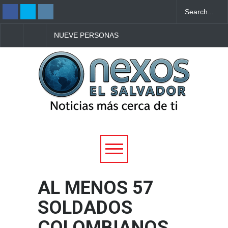
NUEVE PERSONAS
A LOS 97 AÑOS, BET
MUEREN EN TIROTEO
BROMAGE VUELVE A
DENTRO DE UNA
ROMPER RÉCORD
ESCUELA EN TAILANDIA
GUINNESS SOBRE EL
DE UN AVIÓN
AL MENOS 57
SOLDADOS
COLOMBIANOS