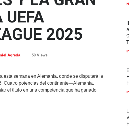
N
A UEFA
I
EAGUE 2025
A
T
I
niel Agreda
50 Views
E
ra esta semana en Alemania, donde se disputará la
H
H
5. Cuatro potencias del continente—Alemania,
ar el título en una competencia que ha ganado
I
L
V