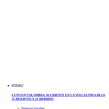
8
5
8
4
8
2
LUTO EN COLOMBIA: ACCIDENTE EN LA VÍA LA LÍNEA DEJA
11 MUERTOS Y 25 HERIDOS
Internacionales