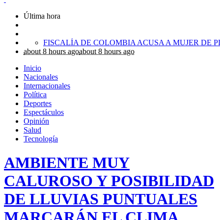
Última hora
about 8 hours ago
about 8 hours ago
Inicio
Nacionales
Internacionales
Política
Deportes
Espectáculos
Opinión
Salud
Tecnología
AMBIENTE MUY
CALUROSO Y POSIBILIDAD
DE LLUVIAS PUNTUALES
MARCARÁN EL CLIMA