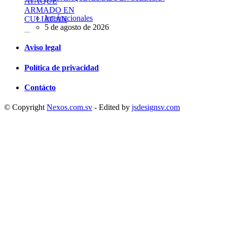
Internacionales
5 de agosto de 2026
Aviso legal
Política de privacidad
Contácto
JULIO MARCA RÉCORD DE DETENCIONES MIGRATORIAS EN
EE. UU. DESDE EL REGRESO DE TRUMP A LA PRESIDENCIA
© Copyright
Nexos.com.sv
- Edited by
jsdesignsv.com
Nacionales
5 de agosto de 2026
CAPTURARON A UN HOMBRE ACUSADO DE LESIONAR A SU
EXPAREJA Y A SU EXSUEGRA EN SAN MIGUEL