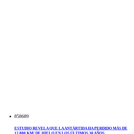
8
5
8
6
8
9
ESTUDIO REVELA QUE LA ANTÁRTIDA HA PERDIDO MÁS DE
12,800 KM² DE HIELO EN LOS ÚLTIMOS 30 AÑOS