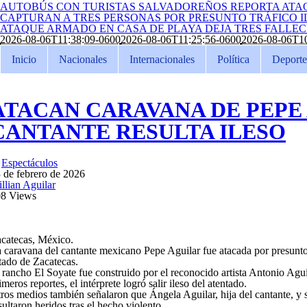
AUTOBÚS CON TURISTAS SALVADOREÑOS REPORTA ATA
CAPTURAN A TRES PERSONAS POR PRESUNTO TRÁFICO I
ATAQUE ARMADO EN CASA DE PLAYA DEJA TRES FALLE
2026-08-06T11:38:09-0600
2026-08-06T11:25:56-0600
2026-08-06T10
Inicio
Nacionales
Internacionales
Política
Deporte
ATACAN CARAVANA DE PEPE
CANTANTE RESULTA ILESO
n
Espectáculos
 de febrero de 2026
llian Aguilar
08 Views
catecas, México.
 caravana del cantante mexicano Pepe Aguilar fue atacada por presuntos
tado de Zacatecas.
 rancho El Soyate fue construido por el reconocido artista Antonio Agu
imeros reportes, el intérprete logró salir ileso del atentado.
ros medios también señalaron que Ángela Aguilar, hija del cantante, y 
sultaron heridos tras el hecho violento.