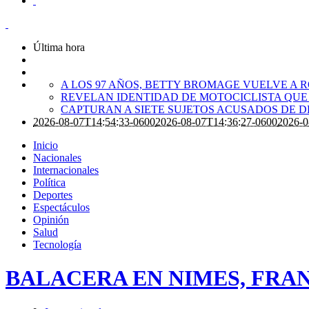
Última hora
A LOS 97 AÑOS, BETTY BROMAGE VUELVE A 
REVELAN IDENTIDAD DE MOTOCICLISTA QUE
CAPTURAN A SIETE SUJETOS ACUSADOS DE
2026-08-07T14:54:33-0600
2026-08-07T14:36:27-0600
2026-0
Inicio
Nacionales
Internacionales
Política
Deportes
Espectáculos
Opinión
Salud
Tecnología
BALACERA EN NIMES, FRAN