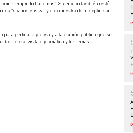
E
como siempre lo hacemos”. Su equipo también restó
H
 una “riña inofensiva” y una muestra de “complicidad”
H
I
 para pedir a la prensa y a la opinión pública que se
nadas con su visita diplomática y los temas
L
V
I
P
D