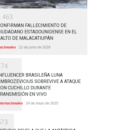
2
4
6
3
CONFIRMAN FALLECIMIENTO DE
CIUDADANO ESTADOUNIDENSE EN EL
SALTO DE MALACATIUPÁN
acionales
22 de junio de 2026
7
7
4
NFLUENCER BRASILEÑA LUNA
MBROZEVICIUS SOBREVIVE A ATAQUE
CON CUCHILLO DURANTE
RANSMISIÓN EN VIVO
nternacionales
24 de mayo de 2025
5
7
3