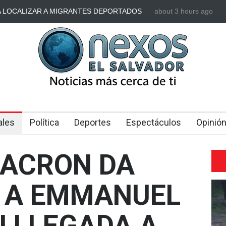
CA LOCALIZAR A MIGRANTES DEPORTADOS
about 3 hours ago
TRUMP FIRMA NUE
 MULTAS MIGRATORIAS PENDIENTES
LIMITAR LA CIUD
ESPECÍFICOS
ales
Política
Deportes
Espectáculos
Opinió
MACRON DA
 A EMMANUEL
 LLEGADA A