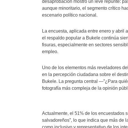
desaprobación mostró un leve repunte: p
aunque minoritario, el segmento crítico hac
escenario político nacional.
La encuesta, aplicada entre enero y abril 
el respaldo popular a Bukele continúa si
fisuras, especialmente en sectores sensib
empleo.
Uno de los elementos más reveladores del 
en la percepción ciudadana sobre el desti
Bukele. La pregunta central —”¿Para quié
fotografía más compleja de la opinión púb
Actualmente, el 51% de los encuestados so
salvadoreños”, lo que indica que más de la
como inclusivo y representativo de los int