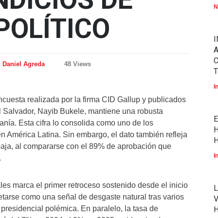
N
POLÍTICO
I
A
Daniel Agreda
48 Views
T
I
ncuesta realizada por la firma CID Gallup y publicados
l Salvador, Nayib Bukele, mantiene una robusta
E
nía. Esta cifra lo consolida como uno de los
H
 América Latina. Sin embargo, el dato también refleja
H
a baja, al compararse con el 89% de aprobación que
I
.
es marca el primer retroceso sostenido desde el inicio
L
retarse como una señal de desgaste natural tras varios
V
presidencial polémica. En paralelo, la tasa de