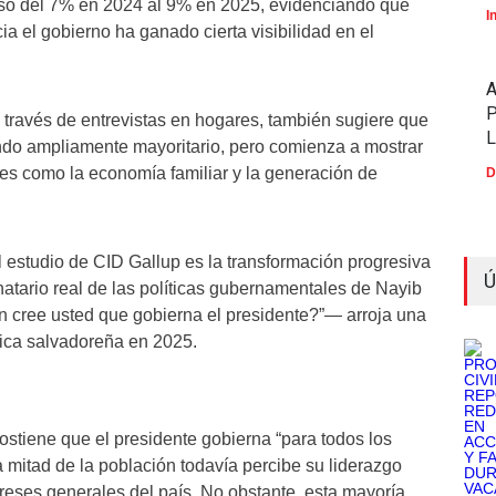
asó del 7% en 2024 al 9% en 2025, evidenciando que
I
ia el gobierno ha ganado cierta visibilidad en el
P
a través de entrevistas en hogares, también sugiere que
endo ampliamente mayoritario, pero comienza a mostrar
les como la economía familiar y la generación de
D
estudio de CID Gallup es la transformación progresiva
Ú
natario real de las políticas gubernamentales de Nayib
n cree usted que gobierna el presidente?”— arroja una
lica salvadoreña en 2025.
stiene que el presidente gobierna “para todos los
 mitad de la población todavía percibe su liderazgo
ereses generales del país. No obstante, esta mayoría,