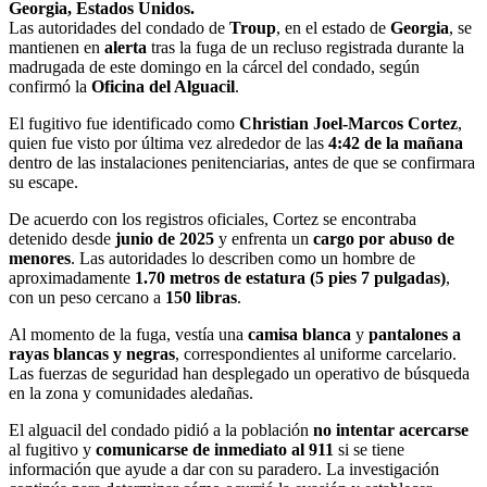
Georgia, Estados Unidos.
Las autoridades del condado de
Troup
, en el estado de
Georgia
, se
mantienen en
alerta
tras la fuga de un recluso registrada durante la
madrugada de este domingo en la cárcel del condado, según
confirmó la
Oficina del Alguacil
.
El fugitivo fue identificado como
Christian Joel-Marcos Cortez
,
quien fue visto por última vez alrededor de las
4:42 de la mañana
dentro de las instalaciones penitenciarias, antes de que se confirmara
su escape.
De acuerdo con los registros oficiales, Cortez se encontraba
detenido desde
junio de 2025
y enfrenta un
cargo por abuso de
menores
. Las autoridades lo describen como un hombre de
aproximadamente
1.70 metros de estatura (5 pies 7 pulgadas)
,
con un peso cercano a
150 libras
.
Al momento de la fuga, vestía una
camisa blanca
y
pantalones a
rayas blancas y negras
, correspondientes al uniforme carcelario.
Las fuerzas de seguridad han desplegado un operativo de búsqueda
en la zona y comunidades aledañas.
El alguacil del condado pidió a la población
no intentar acercarse
al fugitivo y
comunicarse de inmediato al 911
si se tiene
información que ayude a dar con su paradero. La investigación