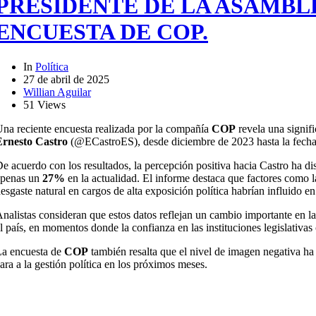
PRESIDENTE DE LA ASAMBL
ENCUESTA DE COP.
In
Política
27 de abril de 2025
Willian Aguilar
51 Views
na reciente encuesta realizada por la compañía
COP
revela una signifi
Ernesto Castro
(@ECastroES), desde diciembre de 2023 hasta la fecha
e acuerdo con los resultados, la percepción positiva hacia Castro ha 
apenas un
27%
en la actualidad. El informe destaca que factores como l
esgaste natural en cargos de alta exposición política habrían influido en
nalistas consideran que estos datos reflejan un cambio importante en la
l país, en momentos donde la confianza en las instituciones legislativa
a encuesta de
COP
también resalta que el nivel de imagen negativa h
ara a la gestión política en los próximos meses.