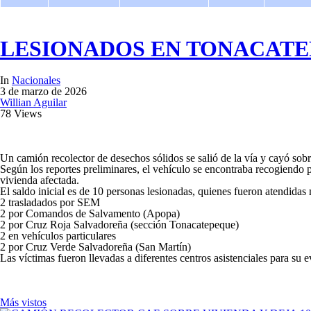
LESIONADOS EN TONACAT
In
Nacionales
3 de marzo de 2026
Willian Aguilar
78 Views
Un camión recolector de desechos sólidos se salió de la vía y cayó so
Según los reportes preliminares, el vehículo se encontraba recogiendo p
vivienda afectada.
El saldo inicial es de 10 personas lesionadas, quienes fueron atendidas
2 trasladados por SEM
2 por Comandos de Salvamento (Apopa)
2 por Cruz Roja Salvadoreña (sección Tonacatepeque)
2 en vehículos particulares
2 por Cruz Verde Salvadoreña (San Martín)
Las víctimas fueron llevadas a diferentes centros asistenciales para su
Más vistos