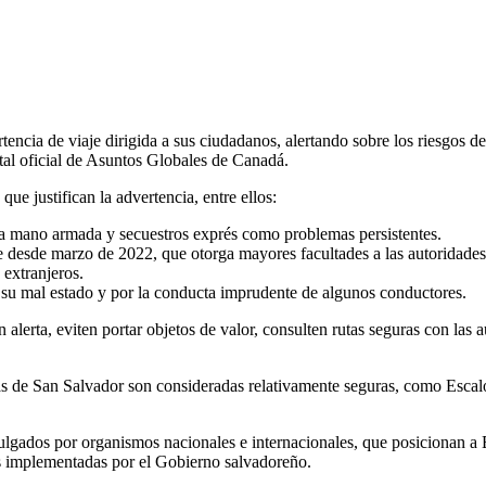
cia de viaje dirigida a sus ciudadanos, alertando sobre los riesgos de 
rtal oficial de Asuntos Globales de Canadá.
ue justifican la advertencia, entre ellos:
 a mano armada y secuestros exprés como problemas persistentes.
 desde marzo de 2022, que otorga mayores facultades a las autoridade
 extranjeros.
 su mal estado y por la conducta imprudente de algunos conductores.
lerta, eviten portar objetos de valor, consulten rutas seguras con las
nas de San Salvador son consideradas relativamente seguras, como Escal
divulgados por organismos nacionales e internacionales, que posicionan
as implementadas por el Gobierno salvadoreño.