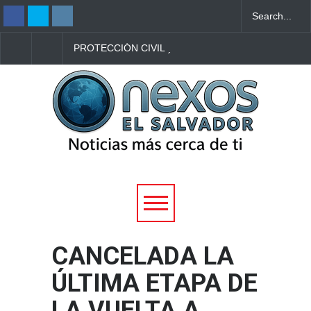
PROTECCIÓN CIVIL
FISCALÍA DE COLOM
REPORTA REDUCCIÓN EN
ACUSA A MUJER DE
ACCIDENTES Y
PLANEAR EL ASESIN
FALLECIDOS DURANTE
DE UNA JOVEN PARA
VACACIONES AGOSTINAS
APODERARSE DE SU
2026
BEBÉ
CANCELADA LA
ÚLTIMA ETAPA DE
LA VUELTA A