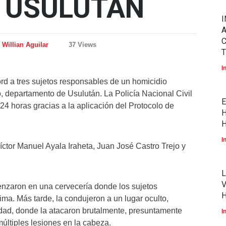
, USULUTÁN
I
A
Willian Aguilar
37 Views
T
I
rd a tres sujetos responsables de un homicidio
o, departamento de Usulután. La Policía Nacional Civil
E
24 horas gracias a la aplicación del Protocolo de
H
H
I
íctor Manuel Ayala Iraheta, Juan José Castro Trejo y
L
V
enzaron en una cervecería donde los sujetos
ima. Más tarde, la condujeron a un lugar oculto,
idad, donde la atacaron brutalmente, presuntamente
I
múltiples lesiones en la cabeza.