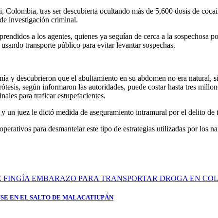
olombia, tras ser descubierta ocultando más de 5,600 dosis de cocaín
de investigación criminal.
rendidos a los agentes, quienes ya seguían de cerca a la sospechosa po
á usando transporte público para evitar levantar sospechas.
ía y descubrieron que el abultamiento en su abdomen no era natural, si
e prótesis, según informaron las autoridades, puede costar hasta tres mi
ales para traficar estupefacientes.
y un juez le dictó medida de aseguramiento intramural por el delito de t
erativos para desmantelar este tipo de estrategias utilizadas por los nar
SE EN EL SALTO DE MALACATIUPÁN