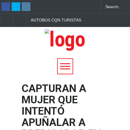
AUTOBÚS CON TURISTAS
CAPTURAN A TRES
SALVADOREÑOS
PERSONAS POR
REPORTA ATAQUE CON
PRESUNTO TRÁFIC
PIEDRAS EN CARRETERA
ILÍCITO DE DROGAS
DE HONDURAS
SAN MIGUEL
CAPTURAN A
MUJER QUE
INTENTÓ
APUÑALAR A