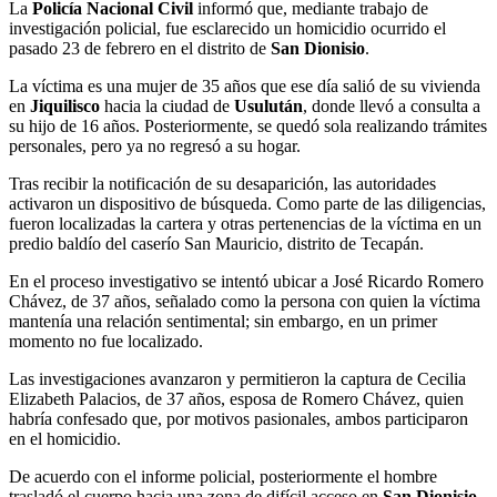
La
Policía Nacional Civil
informó que, mediante trabajo de
investigación policial, fue esclarecido un homicidio ocurrido el
pasado 23 de febrero en el distrito de
San Dionisio
.
La víctima es una mujer de 35 años que ese día salió de su vivienda
en
Jiquilisco
hacia la ciudad de
Usulután
, donde llevó a consulta a
su hijo de 16 años. Posteriormente, se quedó sola realizando trámites
personales, pero ya no regresó a su hogar.
Tras recibir la notificación de su desaparición, las autoridades
activaron un dispositivo de búsqueda. Como parte de las diligencias,
fueron localizadas la cartera y otras pertenencias de la víctima en un
predio baldío del caserío San Mauricio, distrito de Tecapán.
En el proceso investigativo se intentó ubicar a José Ricardo Romero
Chávez, de 37 años, señalado como la persona con quien la víctima
mantenía una relación sentimental; sin embargo, en un primer
momento no fue localizado.
Las investigaciones avanzaron y permitieron la captura de Cecilia
Elizabeth Palacios, de 37 años, esposa de Romero Chávez, quien
habría confesado que, por motivos pasionales, ambos participaron
en el homicidio.
De acuerdo con el informe policial, posteriormente el hombre
trasladó el cuerpo hacia una zona de difícil acceso en
San Dionisio
,