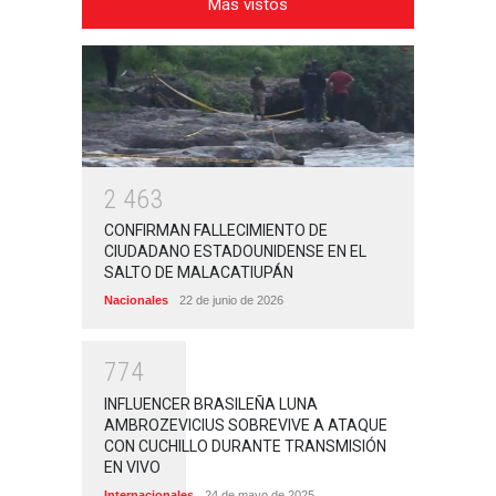
Más vistos
2
4
6
3
CONFIRMAN FALLECIMIENTO DE
CIUDADANO ESTADOUNIDENSE EN EL
SALTO DE MALACATIUPÁN
Nacionales
22 de junio de 2026
7
7
4
INFLUENCER BRASILEÑA LUNA
AMBROZEVICIUS SOBREVIVE A ATAQUE
CON CUCHILLO DURANTE TRANSMISIÓN
EN VIVO
Internacionales
24 de mayo de 2025