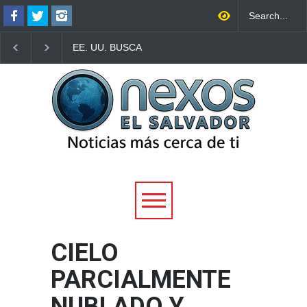
EE. UU. BUSCA
TRUMP FIRMA NUEV
LOCALIZAR A MIGRANTES
ORDEN EJECUTIVA P
DEPORTADOS PARA
INTENTAR LIMITAR L
COBRAR MULTAS
CIUDADANÍA POR
MIGRATORIAS
NACIMIENTO EN CA
PENDIENTES
ESPECÍFICOS
CIELO
PARCIALMENTE
NUBLADO Y