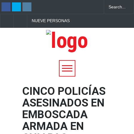
NUEVE PERSONAS
A LOS 97 AÑOS, BET
MUEREN EN TIROTEO
BROMAGE VUELVE A
DENTRO DE UNA
ROMPER RÉCORD
ESCUELA EN TAILANDIA
GUINNESS SOBRE EL
DE UN AVIÓN
CINCO POLICÍAS
ASESINADOS EN
EMBOSCADA
ARMADA EN