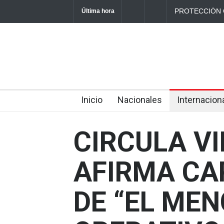
PROTECCIÓN 
Última hora
ACCIDENTES 
2026
Inicio
Nacionales
Internacion
CIRCULA V
AFIRMA CA
DE “EL ME