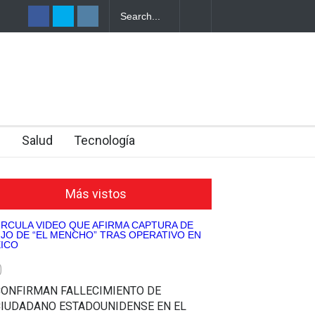
RISTAS SALVADOREÑOS REPORTA
CAPTURAN A TRES P
DRAS EN CARRETERA DE HONDURAS
ILÍCITO DE DROGAS E
n
Salud
Tecnología
Más vistos
0
CONFIRMAN FALLECIMIENTO DE
CIUDADANO ESTADOUNIDENSE EN EL