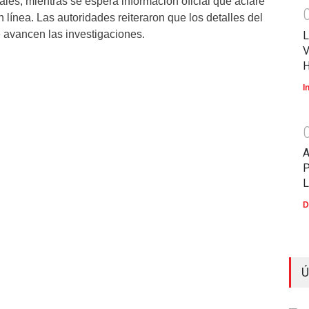
ales, mientras se espera información oficial que aclare
 línea. Las autoridades reiteraron que los detalles del
 avancen las investigaciones.
L
V
I
P
D
Ú