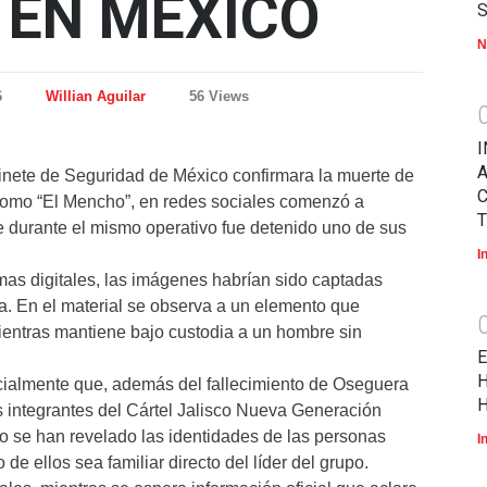
 EN MÉXICO
N
6
Willian Aguilar
56 Views
I
A
nete de Seguridad de México confirmara la muerte de
omo “El Mencho”, en redes sociales comenzó a
T
ue durante el mismo operativo fue detenido uno de sus
I
as digitales, las imágenes habrían sido captadas
a. En el material se observa a un elemento que
ientras mantiene bajo custodia a un hombre sin
E
H
cialmente que, además del fallecimiento de Oseguera
H
 integrantes del Cártel Jalisco Nueva Generación
 se han revelado las identidades de las personas
I
e ellos sea familiar directo del líder del grupo.