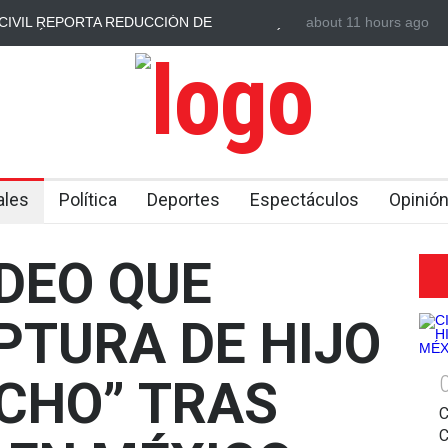
CIVIL REPORTA REDUCCIÓN DE
about 11 hours ago
AUTOBÚS CON TU
DE TRÁNSITO DURANTE EL PLAN VACACIÓN
ATAQUE CON PIE
ales
Política
Deportes
Espectáculos
Opinió
IDEO QUE
PTURA DE HIJO
NCHO” TRAS