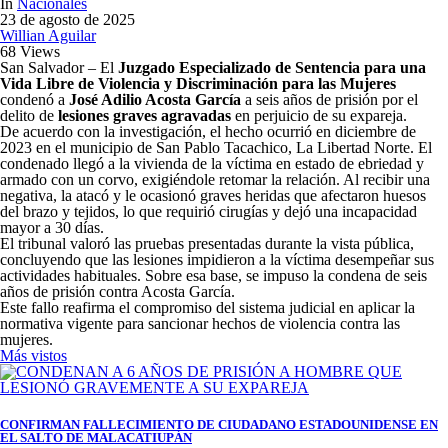
In
Nacionales
23 de agosto de 2025
Willian Aguilar
68 Views
San Salvador – El
Juzgado Especializado de Sentencia para una
Vida Libre de Violencia y Discriminación para las Mujeres
condenó a
José Adilio Acosta García
a seis años de prisión por el
delito de
lesiones graves agravadas
en perjuicio de su expareja.
De acuerdo con la investigación, el hecho ocurrió en diciembre de
2023 en el municipio de San Pablo Tacachico, La Libertad Norte. El
condenado llegó a la vivienda de la víctima en estado de ebriedad y
armado con un corvo, exigiéndole retomar la relación. Al recibir una
negativa, la atacó y le ocasionó graves heridas que afectaron huesos
del brazo y tejidos, lo que requirió cirugías y dejó una incapacidad
mayor a 30 días.
El tribunal valoró las pruebas presentadas durante la vista pública,
concluyendo que las lesiones impidieron a la víctima desempeñar sus
actividades habituales. Sobre esa base, se impuso la condena de seis
años de prisión contra Acosta García.
Este fallo reafirma el compromiso del sistema judicial en aplicar la
normativa vigente para sancionar hechos de violencia contra las
mujeres.
Más vistos
CONFIRMAN FALLECIMIENTO DE CIUDADANO ESTADOUNIDENSE EN
EL SALTO DE MALACATIUPÁN