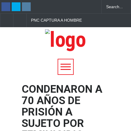
PNC CAPTURA A HOMBRE
DEPORTADO Y MUER
CON PORCIONES DE
EL DESIERTO DE AR
METANFETAMINA EN
CUANDO INTENTABA
COLÓN, LA LIBERTAD
REGRESAR CON SU
OESTE
FAMILIA
CONDENARON A
70 AÑOS DE
PRISIÓN A
SUJETO POR