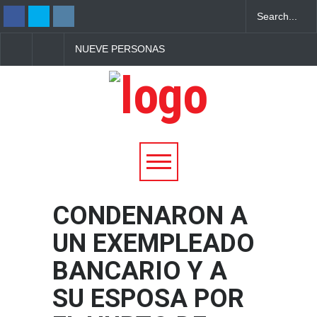
NUEVE PERSONAS
A LOS 97 AÑOS, BET
MUEREN EN TIROTEO
BROMAGE VUELVE A
DENTRO DE UNA
ROMPER RÉCORD
ESCUELA EN TAILANDIA
GUINNESS SOBRE EL
DE UN AVIÓN
CONDENARON A
UN EXEMPLEADO
BANCARIO Y A
SU ESPOSA POR