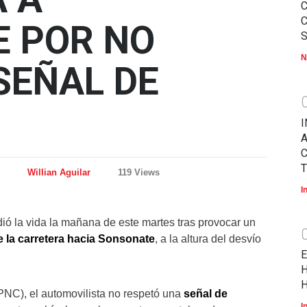
 POR NO
N
SEÑAL DE
I
A
T
Willian Aguilar
119 Views
I
ó la vida la mañana de este martes tras provocar un
e la carretera hacia Sonsonate
, a la altura del desvío
E
H
H
(PNC), el automovilista no respetó una
señal de
I