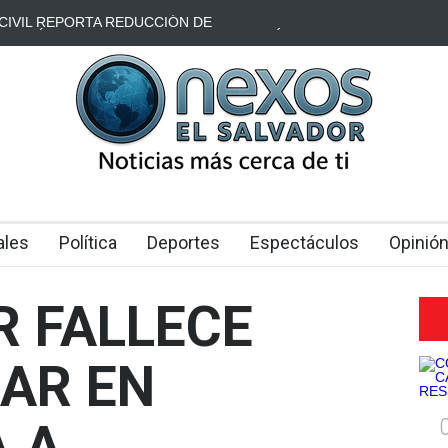
CIVIL REPORTA REDUCCIÓN DE
AUTOBÚS CON TU
DE TRÁNSITO DURANTE EL PLAN VACACIÓN
ATAQUE CON PIE
ales
Política
Deportes
Espectáculos
Opinió
 FALLECE
AR EN
 A