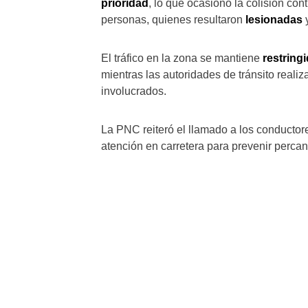
prioridad
, lo que ocasionó la colisión con
personas, quienes resultaron
lesionadas
y
El tráfico en la zona se mantiene
restring
mientras las autoridades de tránsito reali
involucrados.
La PNC reiteró el llamado a los conductore
atención en carretera para prevenir perc