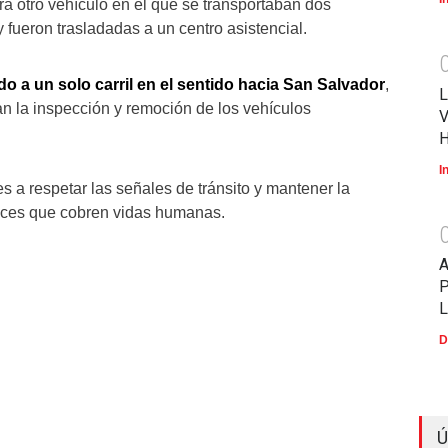
tra otro vehículo en el que se transportaban dos
 fueron trasladadas a un centro asistencial.
ido a un solo carril en el sentido hacia San Salvador
,
L
zan la inspección y remoción de los vehículos
V
I
s a respetar las señales de tránsito y mantener la
ances que cobren vidas humanas.
P
D
Ú