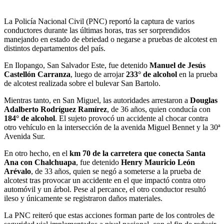
La Policía Nacional Civil (PNC) reportó la captura de varios
conductores durante las últimas horas, tras ser sorprendidos
manejando en estado de ebriedad o negarse a pruebas de alcotest en
distintos departamentos del país.
En Ilopango, San Salvador Este, fue detenido
Manuel de Jesús
Castellón Carranza
, luego de arrojar
233° de alcohol
en la prueba
de alcotest realizada sobre el bulevar San Bartolo.
Mientras tanto, en San Miguel, las autoridades arrestaron a
Douglas
Adalberto Rodríguez Ramírez
, de 36 años, quien conducía con
184° de alcohol
. El sujeto provocó un accidente al chocar contra
otro vehículo en la intersección de la avenida Miguel Bennet y la 30ª
Avenida Sur.
En otro hecho, en el
km 70 de la carretera que conecta Santa
Ana con Chalchuapa
, fue detenido
Henry Mauricio León
Arévalo
, de 33 años, quien se negó a someterse a la prueba de
alcotest tras provocar un accidente en el que impactó contra otro
automóvil y un árbol. Pese al percance, el otro conductor resultó
ileso y únicamente se registraron daños materiales.
La PNC reiteró que estas acciones forman parte de los controles de