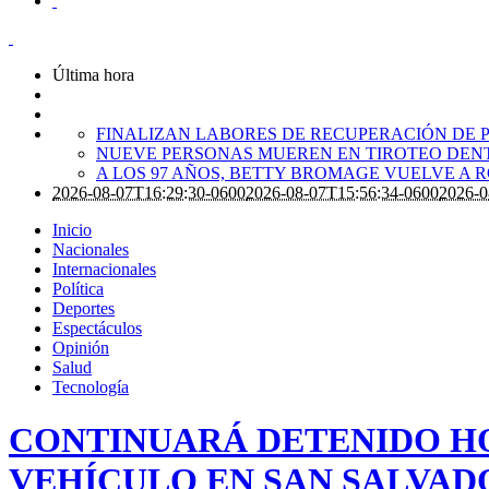
Última hora
FINALIZAN LABORES DE RECUPERACIÓN DE P
NUEVE PERSONAS MUEREN EN TIROTEO DENT
A LOS 97 AÑOS, BETTY BROMAGE VUELVE A 
2026-08-07T16:29:30-0600
2026-08-07T15:56:34-0600
2026-0
Inicio
Nacionales
Internacionales
Política
Deportes
Espectáculos
Opinión
Salud
Tecnología
CONTINUARÁ DETENIDO HO
VEHÍCULO EN SAN SALVAD