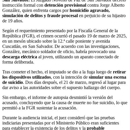
instrucción formal con
detención provisional
contra Jorge Alberto
González, quien enfrenta cargos por
homicidio agravado,
simulación de delitos y fraude procesal
en perjuicio de su hijastro
de 19 años.
Según el requerimiento presentado por la Fiscalía General de la
República (FGR), el crimen ocurrió el pasado 19 de marzo de 2025,
en un mesón ubicado sobre la 12.ª calle poniente y avenida
Cuscatlán, en San Salvador. De acuerdo con las investigaciones,
González, mecánico soldador de oficio, habría provocado una
descarga eléctrica
al joven, utilizando un aparato conectado de
forma deliberada.
Tras cometer el hecho, el imputado se dio a la fuga luego de
retirar
los dispositivos utilizados
, con la intención de
simular una escena
de suicidio
. Dos días después, el 21 de marzo, regresó al lugar para
dar aviso a las autoridades sobre el supuesto hallazgo del cuerpo.
Sin embargo, el informe de autopsia desmintió la versión del
acusado, concluyendo que la causa de muerte no fue suicidio, lo que
permitió a la FGR sustentar la acusación.
Durante la audiencia inicial, el juez consideró que las pruebas
indiciarias presentadas por el Ministerio Público eran suficientes
para establecer la existencia de los delitos y la
probable