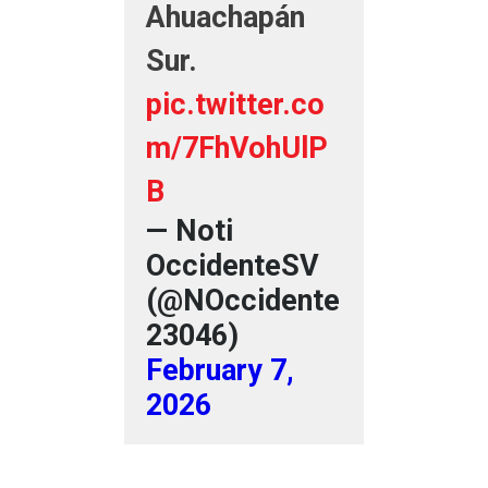
Ahuachapán
Sur.
pic.twitter.co
m/7FhVohUlP
B
— Noti
OccidenteSV
(@NOccidente
23046)
February 7,
2026