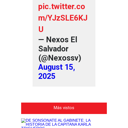
pic.twitter.co
m/YJzSLE6KJ
U
— Nexos El
Salvador
(@Nexossv)
August 15,
2025
Más vistos