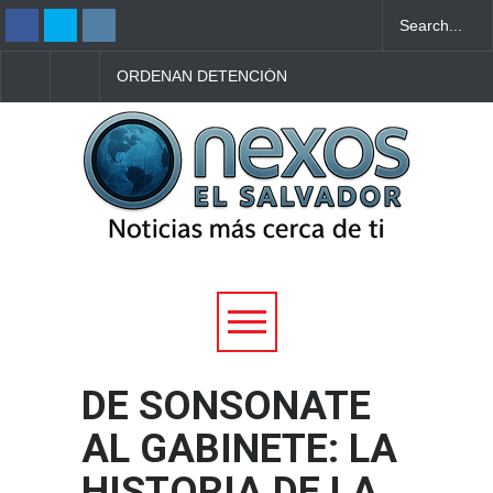
ORDENAN DETENCIÓN
PROTECCIÓN CIVIL
PROVISIONAL PARA
REPORTA 68 RESCA
HOMBRE ACUSADO DE
ACUÁTICOS Y AUME
FEMINICIDIO AGRAVADO
DE INCENDIOS DUR
TENTADO EN SANTA ANA
PLAN VACACIÓN 202
DE SONSONATE
AL GABINETE: LA
HISTORIA DE LA