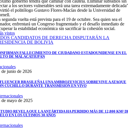
óximo gobierno tendrá que caminar con cautela. Eliminar subsidios sin
ectar a los sectores vulnerables será una tarea extremadamente delicada”
virtió el politólogo Gustavo Flores-Macías desde la Universidad de
rnell.
 segunda vuelta está prevista para el 19 de octubre. Sea quien sea el
nador, enfrentará un Congreso fragmentado y el desafío inmediato de
cuperar la estabilidad económica sin sacrificar la cohesión social.
s vistos
ONFIRMAN FALLECIMIENTO DE CIUDADANO ESTADOUNIDENSE EN EL
ALTO DE MALACATIUPÁN
cionales
 de junio de 2026
NFLUENCER BRASILEÑA LUNA AMBROZEVICIUS SOBREVIVE A ATAQUE
ON CUCHILLO DURANTE TRANSMISIÓN EN VIVO
ternacionales
 de mayo de 2025
TUDIO REVELA QUE LA ANTÁRTIDA HA PERDIDO MÁS DE 12,800 KM² D
ELO EN LOS ÚLTIMOS 30 AÑOS
ternacionales