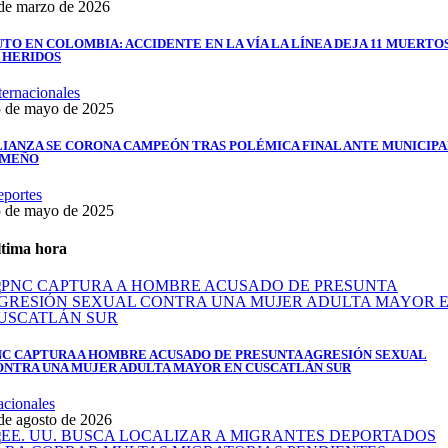
de marzo de 2026
TO EN COLOMBIA: ACCIDENTE EN LA VÍA LA LÍNEA DEJA 11 MUERTO
5 HERIDOS
ternacionales
 de mayo de 2025
LIANZA SE CORONA CAMPEÓN TRAS POLÉMICA FINAL ANTE MUNICIP
IMEÑO
portes
 de mayo de 2025
tima hora
NC CAPTURA A HOMBRE ACUSADO DE PRESUNTA AGRESIÓN SEXUAL
ONTRA UNA MUJER ADULTA MAYOR EN CUSCATLÁN SUR
cionales
de agosto de 2026