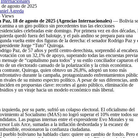
n
Internacionales
 de agosto de 2025
niel Agreda
 Views
 Paz, 18 de agosto de 2025 (Agencias Internacionales)
— Bolivia s
camina a un giro político sin precedentes tras las elecciones
esidenciales celebradas este domingo. Por primera vez en dos décadas, 
quierda quedó fuera del balotaje, y el país andino se prepara para una
gunda vuelta entre dos figuras de la derecha: el senador Rodrigo Paz y 
presidente Jorge “Tuto” Quiroga.
drigo Paz, de 57 años y perfil centro-derechista, sorprendió al encabez
 votación con un 32,1% de apoyo, superando todas las encuestas previa
 mensaje de “capitalismo para todos” y su estilo conciliador captaron el
to de un electorado cansado de la polarización y la crisis económica.
 contraste, Quiroga, quien obtuvo un 26,8%, adoptó un tono más
nfrontativo durante la campaña, protagonizando enfrentamientos públi
n rivales de su mismo espectro político. A pesar de sus diferencias, am
inciden en propuestas clave: recortes al gasto público, eliminación de
bsidios y un viraje hacia un modelo económico más liberal.
 izquierda, por su parte, sufrió un colapso electoral. El oficialismo del
vimiento al Socialismo (MAS) no logró superar el 10% entre todos su
ndidatos. Las pugnas internas entre el expresidente Evo Morales y su
cesor Luis Arce, sumadas a la inflación desbordada y la escasez de
mbustible, erosionaron la confianza ciudadana.
l pueblo boliviano ha hablado claro: quiere un cambio de fondo. Pero e