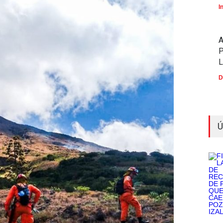
I
P
D
Ú