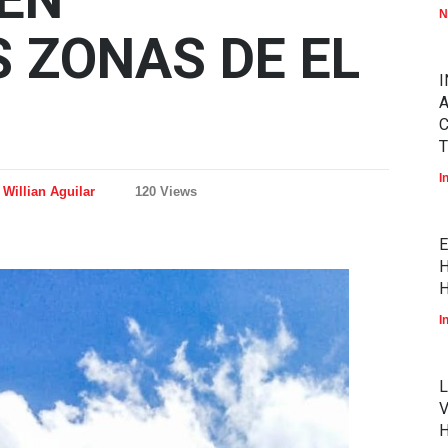
N
 ZONAS DE EL
I
A
T
I
Willian Aguilar
120 Views
E
H
H
I
L
V