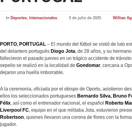
In
Deportes
,
Internacionales
5 de julio de 2025
Willian Ag
PORTO, PORTUGAL
– El mundo del fútbol se vistió de luto es
del delantero portugués
Diogo Jota
, de 28 años, y su herman
fallecieron el pasado jueves en un trágico accidente de tránsit
sepelio se realizó en la localidad de
Gondomar
, cercana a Op
dejaron una huella imborrable.
A la ceremonia, oficiada por el obispo de Oporto, asistieron des
ellos los seleccionados portugueses
Bernardo Silva, Bruno F
Félix
, así como el entrenador nacional, el español
Roberto Mar
Liverpool FC
, equipo en el que militaba Jota, estuvieron pres
Robertson
, quienes llevaron una corona de flores con la form
jugador.