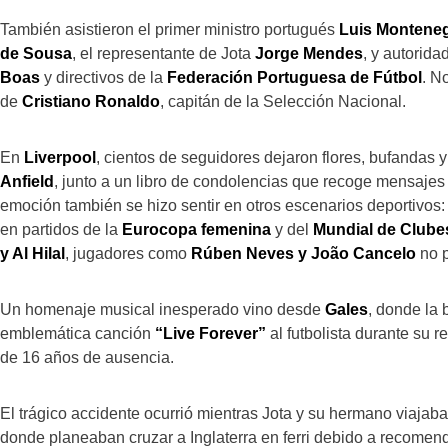
También asistieron el primer ministro portugués
Luis Montene
de Sousa
, el representante de Jota
Jorge Mendes
, y autorid
Boas
y directivos de la
Federación Portuguesa de Fútbol
. N
de
Cristiano Ronaldo
, capitán de la Selección Nacional.
En
Liverpool
, cientos de seguidores dejaron flores, bufandas 
Anfield
, junto a un libro de condolencias que recoge mensajes
emoción también se hizo sentir en otros escenarios deportivos: 
en partidos de la
Eurocopa femenina
y del
Mundial de Clube
y Al Hilal
, jugadores como
Rúben Neves y João Cancelo
no p
Un homenaje musical inesperado vino desde
Gales
, donde la 
emblemática canción
“Live Forever”
al futbolista durante su 
de 16 años de ausencia.
El trágico accidente ocurrió mientras Jota y su hermano viaja
donde planeaban cruzar a Inglaterra en ferri debido a recome