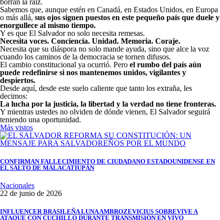
borran la raíz.
Sabemos que, aunque estén en Canadá, en Estados Unidos, en Europa
o más allá,
sus ojos siguen puestos en este pequeño país que duele y
enorgullece al mismo tiempo.
Y es que El Salvador no solo necesita remesas.
Necesita voces. Conciencia. Unidad. Memoria. Coraje.
Necesita que su diáspora no solo mande ayuda, sino que alce la voz
cuando los caminos de la democracia se tornen difusos.
El cambio constitucional ya ocurrió. Pero
el rumbo del país aún
puede redefinirse si nos mantenemos unidos, vigilantes y
despiertos.
Desde aquí, desde este suelo caliente que tanto los extraña, les
decimos:
La lucha por la justicia, la libertad y la verdad no tiene fronteras.
Y mientras ustedes no olviden de dónde vienen, El Salvador seguirá
teniendo una oportunidad.
Más vistos
CONFIRMAN FALLECIMIENTO DE CIUDADANO ESTADOUNIDENSE EN
EL SALTO DE MALACATIUPÁN
Nacionales
22 de junio de 2026
INFLUENCER BRASILEÑA LUNA AMBROZEVICIUS SOBREVIVE A
ATAQUE CON CUCHILLO DURANTE TRANSMISIÓN EN VIVO