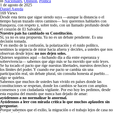
In
Nacionales
,
Opinión
,
Política
1 de agosto de 2025
Daniel Agreda
169 Views
Desde esta tierra que sigue siendo suya —aunque la distancia o el
tiempo hayan trazado otros caminos— hoy queremos hablarles con
franqueza, con respeto y, sobre todo, con un llamado profundo desde
el corazón de El Salvador.
Nuestro país ha cambiado su Constitución.
Sí, ya no es una propuesta. Ya no es un debate pendiente. Es una
decisión tomada.
Y en medio de la confusión, la polarización y el ruido político,
sentimos la urgencia de mirar hacia afuera y decirles, a ustedes que nos
observan desde lejos:
no nos dejen solos.
Quienes seguimos aquí —luchando día a día entre esperanza y
sobrevivencia— sabemos que algo más se ha movido que solo leyes.
Se ha tocado el pacto que rige nuestras libertades, nuestros derechos y
los límites del poder. Y cuando ese pacto se cambia sin una
participación real, sin debate plural, sin consulta honesta al pueblo…
algo se quiebra.
Sabemos que muchos de ustedes han vivido en países donde las
constituciones se respetan, donde los cambios se hacen con amplios
consensos y con ciudadanía vigilante. Por eso hoy les pedimos, desde
esta esquina del mundo que nunca han dejado de amar:
ayúdennos a no normalizar lo anormal.
Ayúdennos a leer con mirada crítica lo que muchos aplauden sin
preguntar.
Porque sabemos que el exilio, la migración o el trabajo lejos de casa no