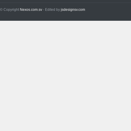
© Copyright
Nexos.com.sv
- Edited by
jsdesignsv.com