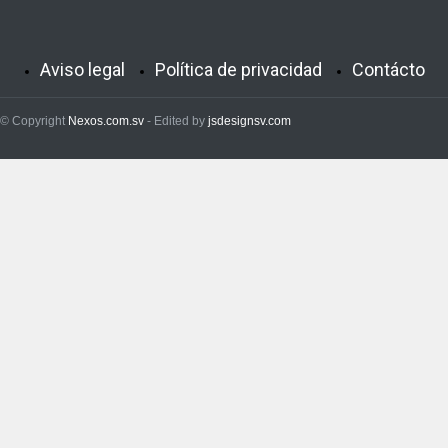
Aviso legal
Política de privacidad
Contácto
© Copyright
Nexos.com.sv
- Edited by
jsdesignsv.com