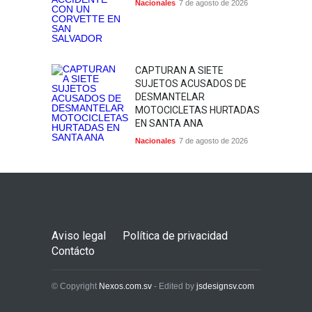
Nacionales
7 de agosto de 2026
CAPTURAN A SIETE
SUJETOS ACUSADOS DE
DESMANTELAR
MOTOCICLETAS HURTADAS
EN SANTA ANA
Nacionales
7 de agosto de 2026
Aviso legal
Política de privacidad
Contácto
© Copyright
Nexos.com.sv
- Edited by
jsdesignsv.com