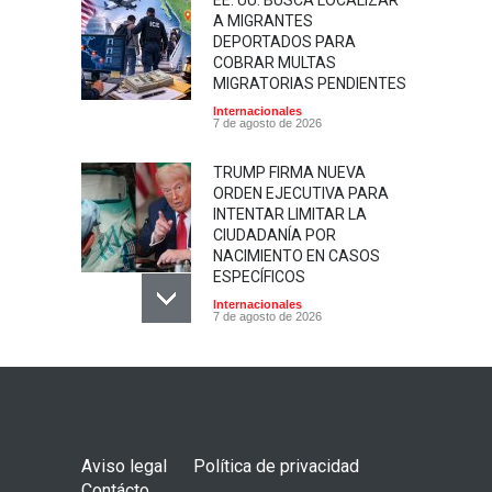
EE. UU. BUSCA LOCALIZAR
A MIGRANTES
DEPORTADOS PARA
COBRAR MULTAS
MIGRATORIAS PENDIENTES
Internacionales
7 de agosto de 2026
TRUMP FIRMA NUEVA
ORDEN EJECUTIVA PARA
INTENTAR LIMITAR LA
CIUDADANÍA POR
NACIMIENTO EN CASOS
ESPECÍFICOS
Internacionales
7 de agosto de 2026
IDENTIFICARON A LA MUJER
QUE FALLECIÓ AYER EN UN
ACCIDENTE DE
MOTOCICLETA EN LA
TRONCAL DEL NORTE
Aviso legal
Política de privacidad
Nacionales
7 de agosto de 2026
Contácto