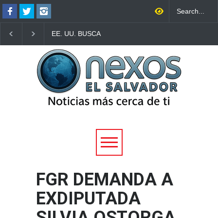
EE. UU. BUSCA
TRUMP FIRMA NUEV
LOCALIZAR A MIGRANTES
ORDEN EJECUTIVA P
DEPORTADOS PARA
INTENTAR LIMITAR L
COBRAR MULTAS
CIUDADANÍA POR
MIGRATORIAS
NACIMIENTO EN CA
PENDIENTES
ESPECÍFICOS
FGR DEMANDA A
EXDIPUTADA
SILVIA OSTORGA