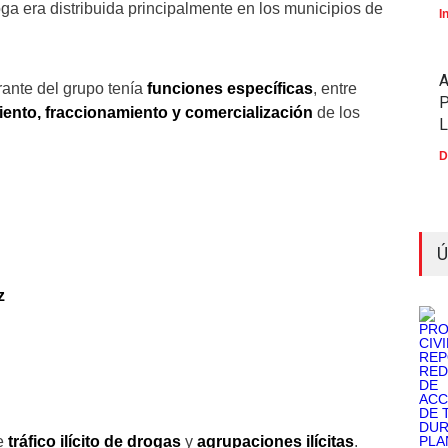
roga era distribuida principalmente en los municipios de
I
rante del grupo tenía
funciones específicas
, entre
P
iento, fraccionamiento y comercialización
de los
D
Ú
z
de
tráfico ilícito de drogas
y
agrupaciones ilícitas
.