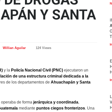
N
APÁN Y SANTA
I
A
T
I
Willian Aguilar
124 Views
E
H
R)
y la
Policía Nacional Civil (PNC)
ejecutaron un
H
lación de una estructura criminal dedicada a la
I
ores de los departamentos de
Ahuachapán y Santa
L
V
ed operaba de forma
jerárquica y coordinada
,
uatemala
mediante
puntos ciegos fronterizos
. Una