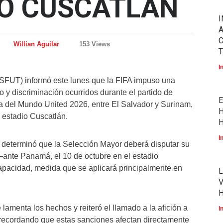
IO CUSCATLÁN
I
A
Willian Aguilar
153 Views
T
I
SFUT) informó este lunes que la FIFA impuso una
 y discriminación ocurridos durante el partido de
E
a del Mundo United 2026, entre El Salvador y Surinam,
H
 estadio Cuscatlán.
H
I
n determinó que la Selección Mayor deberá disputar su
—ante Panamá, el 10 de octubre en el estadio
apacidad, medida que se aplicará principalmente en
L
V
menta los hechos y reiteró el llamado a la afición a
I
recordando que estas sanciones afectan directamente