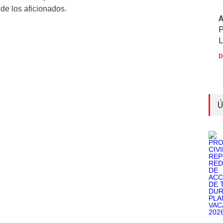
 de los aficionados.
P
D
Ú