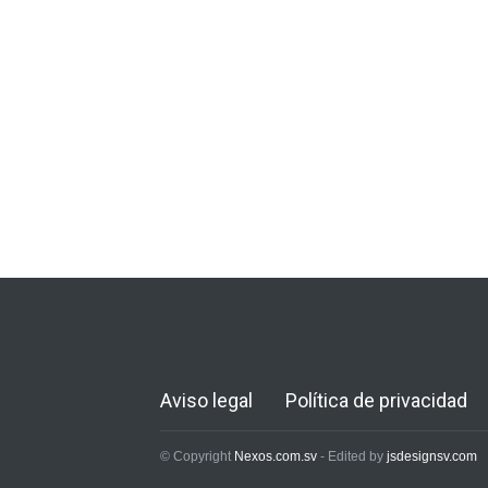
Aviso legal
Política de privacidad
© Copyright
Nexos.com.sv
- Edited by
jsdesignsv.com