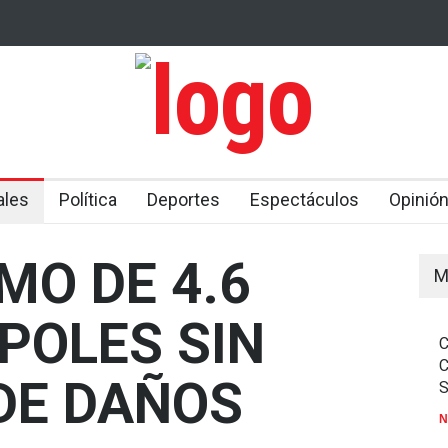
 DE PERSONA
NUEVE PERSONAS MUEREN EN TIROTEO DEN
CO
ESCUELA EN TAILANDIA
E A ROMPER
 AVIÓN
ales
Política
Deportes
Espectáculos
Opinió
MO DE 4.6
M
POLES SIN
DE DAÑOS
N