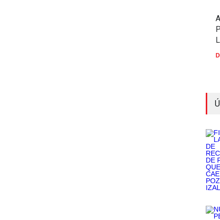
P
D
Ú