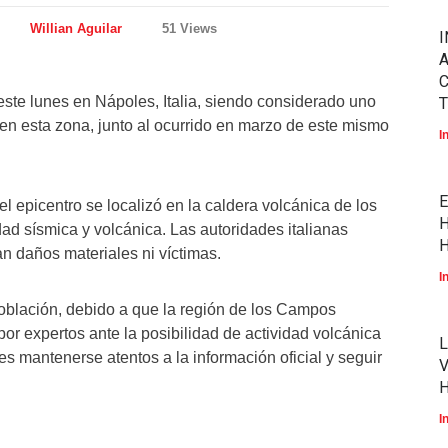
Willian Aguilar
51 Views
I
A
este lunes en Nápoles, Italia, siendo considerado uno
T
 en esta zona, junto al ocurrido en marzo de este mismo
I
E
l epicentro se localizó en la caldera volcánica de los
H
ad sísmica y volcánica. Las autoridades italianas
H
n daños materiales ni víctimas.
I
oblación, debido a que la región de los Campos
r expertos ante la posibilidad de actividad volcánica
L
es mantenerse atentos a la información oficial y seguir
V
I