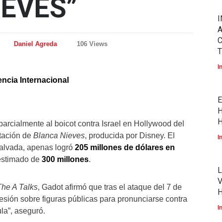
IEVES”
I
A
Daniel Agreda
106 Views
T
I
cia Internacional
E
H
H
arcialmente al boicot contra Israel en Hollywood del
ptación de
Blanca Nieves
, producida por Disney. El
I
Malvada, apenas logró
205 millones de dólares en
 estimado de
300 millones
.
L
V
The A Talks
, Gadot afirmó que tras el ataque del 7 de
esión sobre figuras públicas para pronunciarse contra
I
ula”, aseguró.