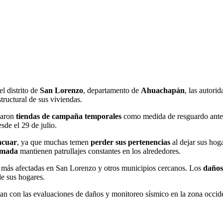
el distrito de
San Lorenzo
, departamento de
Ahuachapán
, las autori
tructural de sus viviendas.
ocaron
tiendas de campaña temporales
como medida de resguardo ante p
sde el 29 de julio.
vacuar
, ya que muchas temen
perder sus pertenencias
al dejar sus hog
rmada
mantienen patrullajes constantes en los alrededores.
 más afectadas en San Lorenzo y otros municipios cercanos. Los
daños
e sus hogares.
n con las evaluaciones de daños y monitoreo sísmico en la zona occidenta