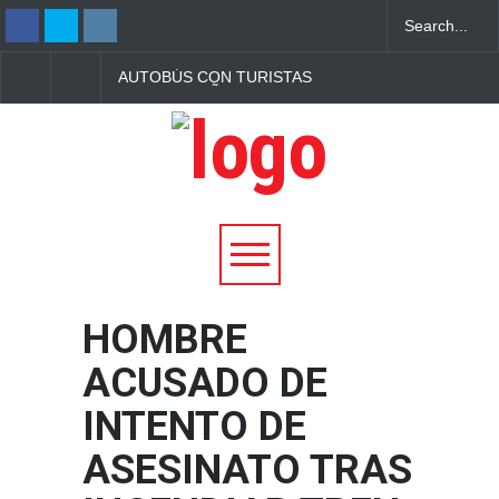
AUTOBÚS CON TURISTAS
CAPTURAN A TRES
SALVADOREÑOS
PERSONAS POR
REPORTA ATAQUE CON
PRESUNTO TRÁFIC
PIEDRAS EN CARRETERA
ILÍCITO DE DROGAS
DE HONDURAS
SAN MIGUEL
HOMBRE
ACUSADO DE
INTENTO DE
ASESINATO TRAS