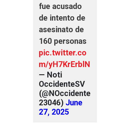
fue acusado
de intento de
asesinato de
160 personas
pic.twitter.co
m/yH7KrErblN
— Noti
OccidenteSV
(@NOccidente
23046)
June
27, 2025