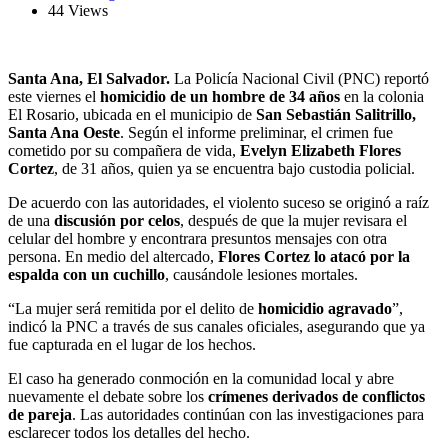
44 Views
Santa Ana, El Salvador.
La Policía Nacional Civil (PNC) reportó
este viernes el
homicidio de un hombre de 34 años
en la colonia
El Rosario, ubicada en el municipio de
San Sebastián Salitrillo,
Santa Ana Oeste
. Según el informe preliminar, el crimen fue
cometido por su compañera de vida,
Evelyn Elizabeth Flores
Cortez
, de 31 años, quien ya se encuentra bajo custodia policial.
De acuerdo con las autoridades, el violento suceso se originó a raíz
de una
discusión por celos
, después de que la mujer revisara el
celular del hombre y encontrara presuntos mensajes con otra
persona. En medio del altercado,
Flores Cortez lo atacó por la
espalda con un cuchillo
, causándole lesiones mortales.
“La mujer será remitida por el delito de
homicidio agravado
”,
indicó la PNC a través de sus canales oficiales, asegurando que ya
fue capturada en el lugar de los hechos.
El caso ha generado conmoción en la comunidad local y abre
nuevamente el debate sobre los
crímenes derivados de conflictos
de pareja
. Las autoridades continúan con las investigaciones para
esclarecer todos los detalles del hecho.