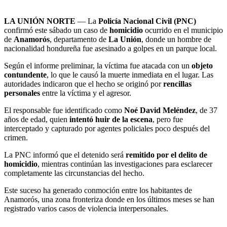
LA UNIÓN NORTE
— La
Policía Nacional Civil (PNC)
confirmó este sábado un caso de
homicidio
ocurrido en el municipio
de
Anamorós
, departamento de
La Unión
, donde un hombre de
nacionalidad hondureña fue asesinado a golpes en un parque local.
Según el informe preliminar, la víctima fue atacada con un
objeto
contundente
, lo que le causó la muerte inmediata en el lugar. Las
autoridades indicaron que el hecho se originó por
rencillas
personales
entre la víctima y el agresor.
El responsable fue identificado como
Noé David Meléndez
, de 37
años de edad, quien
intentó huir de la escena
, pero fue
interceptado y capturado por agentes policiales poco después del
crimen.
La PNC informó que el detenido será
remitido por el delito de
homicidio
, mientras continúan las investigaciones para esclarecer
completamente las circunstancias del hecho.
Este suceso ha generado conmoción entre los habitantes de
Anamorós, una zona fronteriza donde en los últimos meses se han
registrado varios casos de violencia interpersonales.