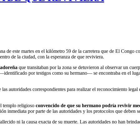
ana de este martes en el kilómetro 59 de la carretera que de El Congo 
entro de la ciudad, con la esperanza de que reviviera.
vadoreña
que transitaban por la zona se detuvieron al observar un cuerpo 
—identificado por testigos como su hermano— se encontraba en el lugar
de las autoridades correspondientes para realizar el reconocimiento lega
el templo religioso
convencido de que su hermano podría revivir med
ión inmediata por parte de las autoridades y los protocolos que deben se
llecido ni la causa exacta de su muerte. Las autoridades no han brindad