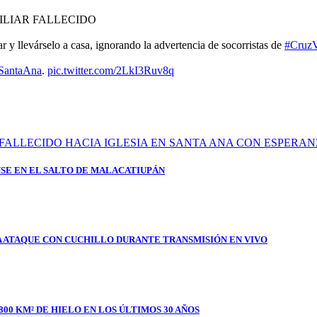
ILIAR FALLECIDO
r y llevárselo a casa, ignorando la advertencia de socorristas de
#CruzV
SantaAna
.
pic.twitter.com/2LkI3Ruv8q
SE EN EL SALTO DE MALACATIUPÁN
A ATAQUE CON CUCHILLO DURANTE TRANSMISIÓN EN VIVO
800 KM² DE HIELO EN LOS ÚLTIMOS 30 AÑOS